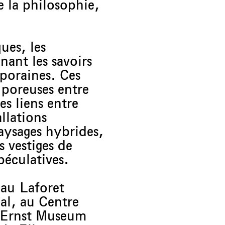
e la philosophie,
ues, les
nant les savoirs
poraines. Ces
 poreuses entre
es liens entre
allations
paysages hybrides,
 vestiges de
péculatives.
 au Laforet
l, au Centre
x Ernst Museum