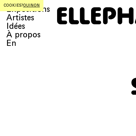
ELLEP
COOKIES?
OUI
NON
Expositions
Artistes
Idées
À propos
En