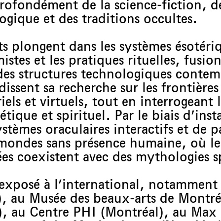
 profondément de la science-fiction, d
ogique et des traditions occultes.
ts plongent dans les systèmes ésotériq
stes et les pratiques rituelles, fusion
des structures technologiques contem
ssent sa recherche sur les frontières
els et virtuels, tout en interrogeant l
ique et spirituel. Par le biais d’inst
stèmes oraculaires interactifs et de 
 mondes sans présence humaine, où les
sées coexistent avec des mythologies s
é exposé à l’international, notamment
 au Musée des beaux-arts de Montréa
), au Centre PHI (Montréal), au Ma