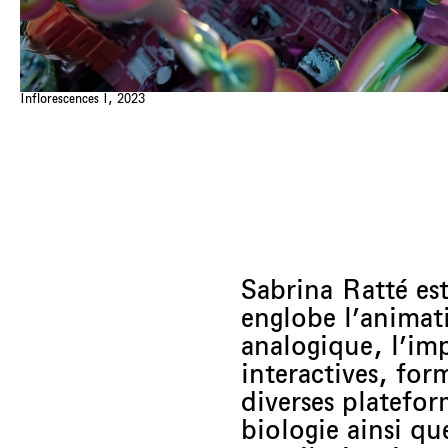
Inflorescences I, 2023
Sabrina Ratté es
englobe l’animat
analogique, l’imp
interactives, fo
diverses platefo
biologie ainsi q