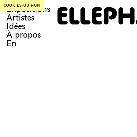
ELLEP
COOKIES?
OUI
NON
Expositions
Artistes
Idées
À propos
En